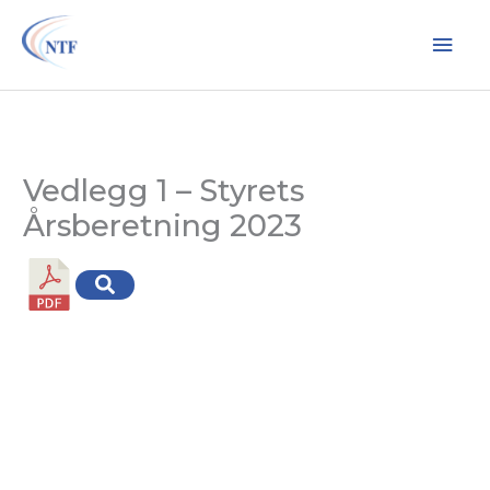
Hopp
Hov
rett
til
innholdet
Vedlegg 1 – Styrets
Årsberetning 2023