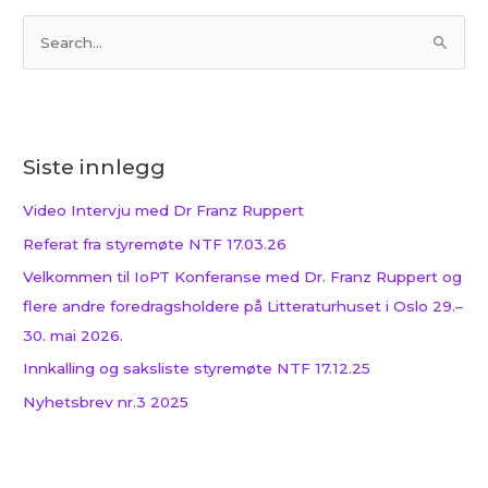
S
ø
k
e
Siste innlegg
t
t
Video Intervju med Dr Franz Ruppert
e
Referat fra styremøte NTF 17.03.26
r
Velkommen til IoPT Konferanse med Dr. Franz Ruppert og
:
flere andre foredragsholdere på Litteraturhuset i Oslo 29.–
30. mai 2026.
Innkalling og saksliste styremøte NTF 17.12.25
Nyhetsbrev nr.3 2025