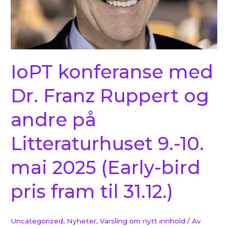
på
Litteraturhuset
9.-10.
mai
2025
IoPT konferanse med
(Early-
bird
Dr. Franz Ruppert og
pris
fram
andre på
til
31.12.)
Litteraturhuset 9.-10.
mai 2025 (Early-bird
pris fram til 31.12.)
Uncategorized
,
Nyheter
,
Varsling om nytt innhold
/ Av