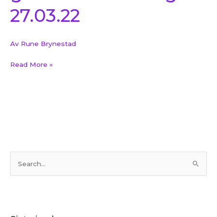
27.03.22
Av
Rune Brynestad
Read More »
S
ø
k
e