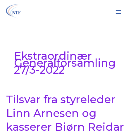
Hopp
Hov
rett
til
innholdet
Ekstraordinær
Generalforsamling
27/3-2022
Tilsvar fra styreleder
Tilsvar
fra
Linn Arnesen og
styreleder
Linn
kasserer Bjørn Reidar
Arnesen
og