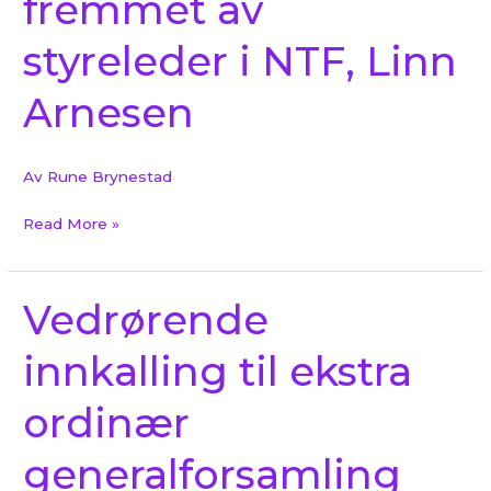
fremmet av
«mistillit»
fremmet
styreleder i NTF, Linn
av
styreleder
Arnesen
i
NTF,
Linn
Av
Rune Brynestad
Arnesen
Read More »
Vedrørende
Vedrørende
innkalling
innkalling til ekstra
til
ekstra
ordinær
ordinær
generalforsamling
generalforsamling
27.03.22