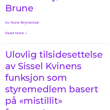
Brune
kasserer
Bjørn
Reidar
Av
Rune Brynestad
Brune
Read More »
Ulovlig tilsidesettelse
Ulovlig
tilsidesettelse
av Sissel Kvinens
av
Sissel
funksjon som
Kvinens
funksjon
styremedlem basert
som
styremedlem
på «mistillit»
basert
på