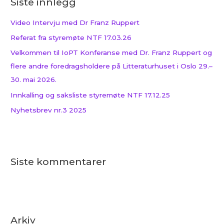
Siste innlegg
t
t
Video Intervju med Dr Franz Ruppert
e
Referat fra styremøte NTF 17.03.26
r
Velkommen til IoPT Konferanse med Dr. Franz Ruppert og
:
flere andre foredragsholdere på Litteraturhuset i Oslo 29.–
30. mai 2026.
Innkalling og saksliste styremøte NTF 17.12.25
Nyhetsbrev nr.3 2025
Siste kommentarer
Arkiv