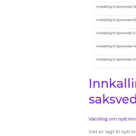
Innkall
saksve
Varsling om nytt in
Det er lagt til nyt