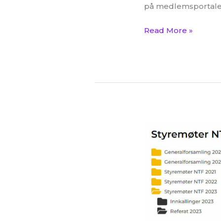
på medlemsportalen
Read More »
Referat
fra
styremøte
04.09.2023