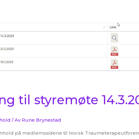
ng til styremøte 14.3.2
nhold
/ Av
Rune Brynestad
t innhold på medlemssidene til Norsk Traumeterapeutforen