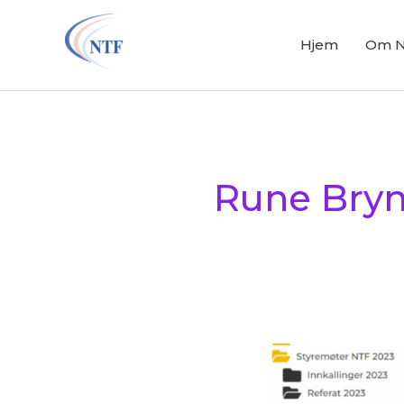
Hopp
rett
Hjem
Om 
til
innholdet
Rune Bryn
Referat
ekstraordinært
styremøt