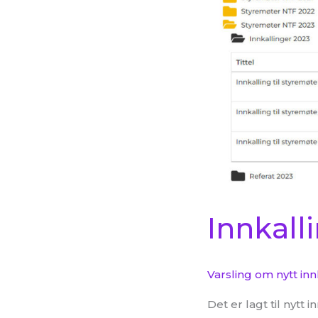
14.3.2023
Innkalli
Varsling om nytt in
Det er lagt til nyt