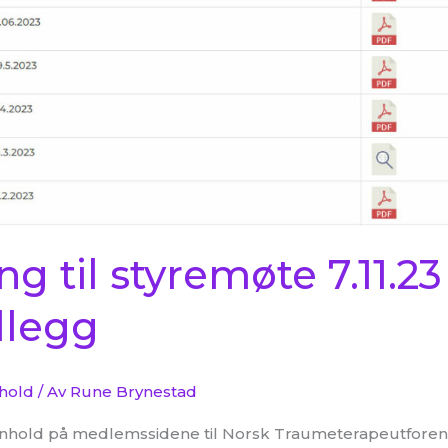
ing til styremøte 7.11.
dlegg
nhold
/ Av
Rune Brynestad
t innhold på medlemssidene til Norsk Traumeterapeutforen