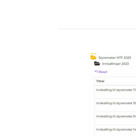
Innkalling
til
styremøte
7.11.23
med
saksvedlegg