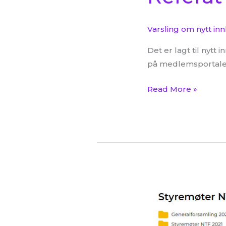
Varsling om nytt in
Det er lagt til nyt
på medlemsportalen
Read More »
Innkalling
til
styremøte