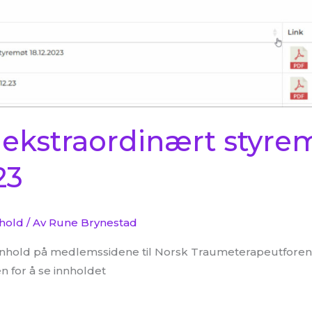
 ekstraordinært styre
23
nhold
/ Av
Rune Brynestad
t innhold på medlemssidene til Norsk Traumeterapeutforen
 for å se innholdet