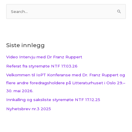
S
ø
k
e
Siste innlegg
t
t
Video Intervju med Dr Franz Ruppert
e
Referat fra styremøte NTF 17.03.26
r
Velkommen til IoPT Konferanse med Dr. Franz Ruppert og
:
flere andre foredragsholdere på Litteraturhuset i Oslo 29.–
30. mai 2026.
Innkalling og saksliste styremøte NTF 17.12.25
Nyhetsbrev nr.3 2025