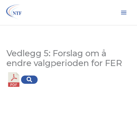
Hopp
Hov
rett
til
innholdet
Vedlegg 5: Forslag om å
endre valgperioden for FER