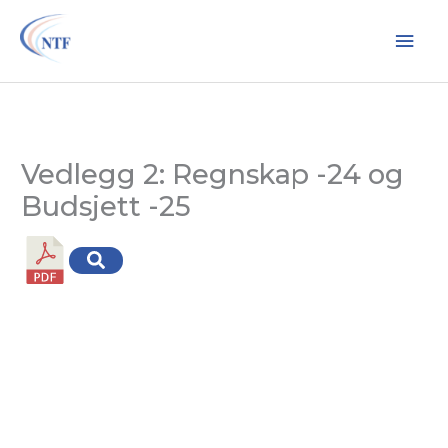
Hopp
Hov
rett
til
innholdet
Vedlegg 2: Regnskap -24 og
Budsjett -25