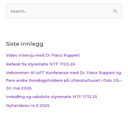
S
ø
k
e
Siste innlegg
t
t
Video Intervju med Dr Franz Ruppert
e
Referat fra styremøte NTF 17.03.26
r
Velkommen til IoPT Konferanse med Dr. Franz Ruppert og
:
flere andre foredragsholdere på Litteraturhuset i Oslo 29.–
30. mai 2026.
Innkalling og saksliste styremøte NTF 17.12.25
Nyhetsbrev nr.3 2025