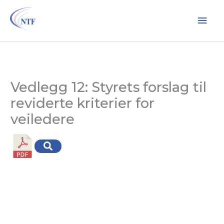
Hopp
Hov
rett
til
innholdet
Vedlegg 12: Styrets forslag til
reviderte kriterier for
veiledere