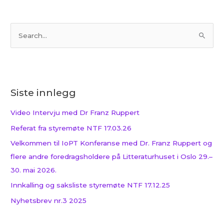
S
ø
k
e
Siste innlegg
t
t
Video Intervju med Dr Franz Ruppert
e
Referat fra styremøte NTF 17.03.26
r
Velkommen til IoPT Konferanse med Dr. Franz Ruppert og
:
flere andre foredragsholdere på Litteraturhuset i Oslo 29.–
30. mai 2026.
Innkalling og saksliste styremøte NTF 17.12.25
Nyhetsbrev nr.3 2025