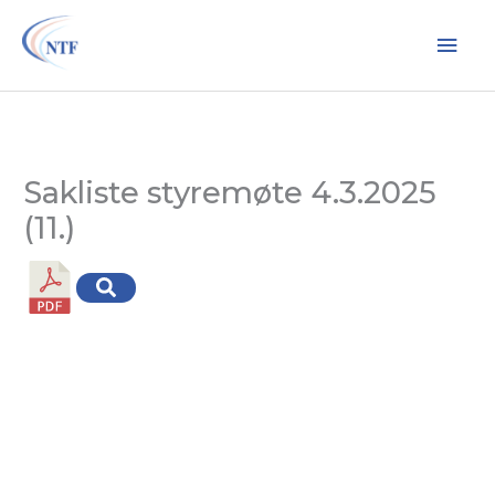
Hopp
Hov
rett
til
innholdet
Sakliste styremøte 4.3.2025
(11.)