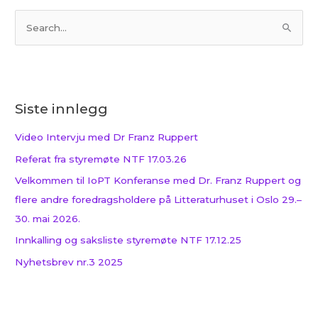
S
ø
k
e
Siste innlegg
t
t
Video Intervju med Dr Franz Ruppert
e
Referat fra styremøte NTF 17.03.26
r
Velkommen til IoPT Konferanse med Dr. Franz Ruppert og
:
flere andre foredragsholdere på Litteraturhuset i Oslo 29.–
30. mai 2026.
Innkalling og saksliste styremøte NTF 17.12.25
Nyhetsbrev nr.3 2025