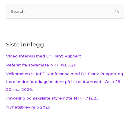
S
ø
k
e
Siste innlegg
t
t
Video Intervju med Dr Franz Ruppert
e
Referat fra styremøte NTF 17.03.26
r
Velkommen til IoPT Konferanse med Dr. Franz Ruppert og
:
flere andre foredragsholdere på Litteraturhuset i Oslo 29.–
30. mai 2026.
Innkalling og saksliste styremøte NTF 17.12.25
Nyhetsbrev nr.3 2025