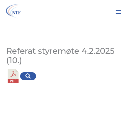
Hopp
Hov
rett
til
innholdet
Referat styremøte 4.2.2025
(10.)