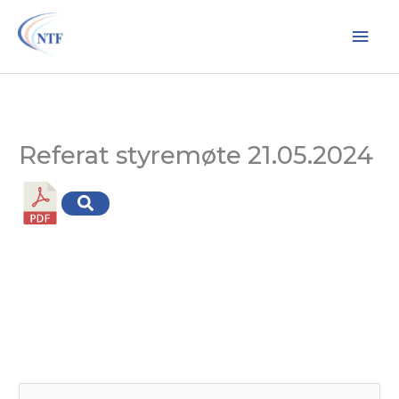
Hopp
Hov
rett
til
innholdet
Referat styremøte 21.05.2024