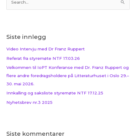
S
ø
k
e
Siste innlegg
t
t
Video Intervju med Dr Franz Ruppert
e
Referat fra styremøte NTF 17.03.26
r
Velkommen til IoPT Konferanse med Dr. Franz Ruppert og
:
flere andre foredragsholdere på Litteraturhuset i Oslo 29.–
30. mai 2026.
Innkalling og saksliste styremøte NTF 17.12.25
Nyhetsbrev nr.3 2025
Siste kommentarer