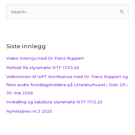
S
ø
k
e
Siste innlegg
t
t
Video Intervju med Dr Franz Ruppert
e
Referat fra styremøte NTF 17.03.26
r
Velkommen til IoPT Konferanse med Dr. Franz Ruppert og
:
flere andre foredragsholdere på Litteraturhuset i Oslo 29.–
30. mai 2026.
Innkalling og saksliste styremøte NTF 17.12.25
Nyhetsbrev nr.3 2025