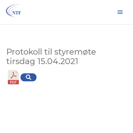
Hopp
Hov
rett
til
innholdet
Protokoll til styremøte
tirsdag 15.04.2021