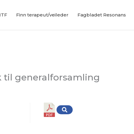
NTF
Finn terapeut/veileder
Fagbladet Resonans
 til generalforsamling