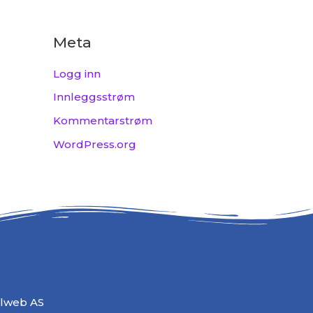
Meta
Logg inn
Innleggsstrøm
Kommentarstrøm
WordPress.org
alweb AS