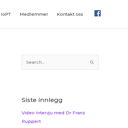
IoPT
Medlemmer
Kontakt oss
S
ø
k
e
t
Siste innlegg
t
Video Intervju med Dr Franz
e
Ruppert
r