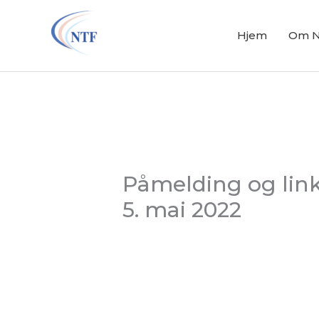
Hopp
rett
Hjem
Om 
til
innholdet
Påmelding og link
5. mai 2022