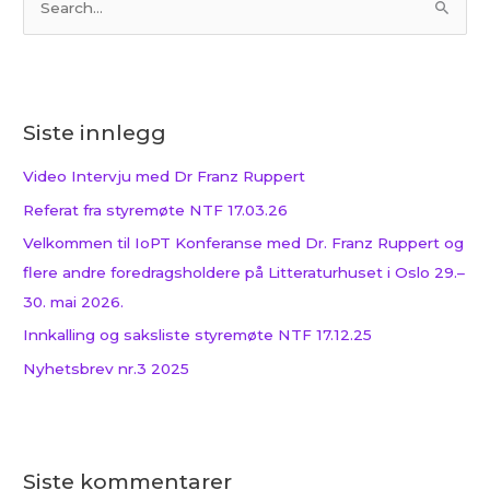
S
ø
k
e
Siste innlegg
t
t
Video Intervju med Dr Franz Ruppert
e
Referat fra styremøte NTF 17.03.26
r
Velkommen til IoPT Konferanse med Dr. Franz Ruppert og
:
flere andre foredragsholdere på Litteraturhuset i Oslo 29.–
30. mai 2026.
Innkalling og saksliste styremøte NTF 17.12.25
Nyhetsbrev nr.3 2025
Siste kommentarer