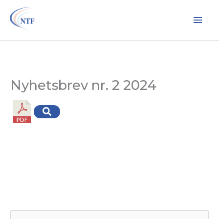
Hopp
Hov
rett
til
innholdet
Nyhetsbrev nr. 2 2024