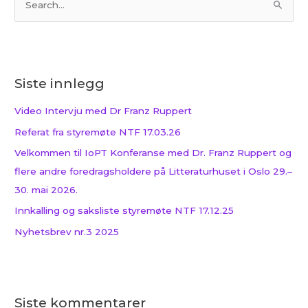
S
ø
k
e
Siste innlegg
t
t
Video Intervju med Dr Franz Ruppert
e
Referat fra styremøte NTF 17.03.26
r
Velkommen til IoPT Konferanse med Dr. Franz Ruppert og
:
flere andre foredragsholdere på Litteraturhuset i Oslo 29.–
30. mai 2026.
Innkalling og saksliste styremøte NTF 17.12.25
Nyhetsbrev nr.3 2025
Siste kommentarer