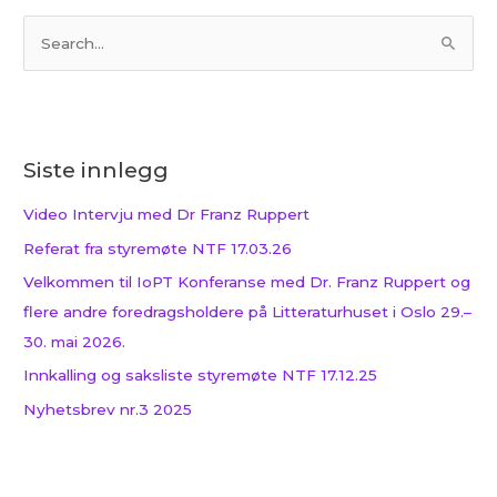
S
ø
k
e
Siste innlegg
t
t
Video Intervju med Dr Franz Ruppert
e
Referat fra styremøte NTF 17.03.26
r
Velkommen til IoPT Konferanse med Dr. Franz Ruppert og
:
flere andre foredragsholdere på Litteraturhuset i Oslo 29.–
30. mai 2026.
Innkalling og saksliste styremøte NTF 17.12.25
Nyhetsbrev nr.3 2025