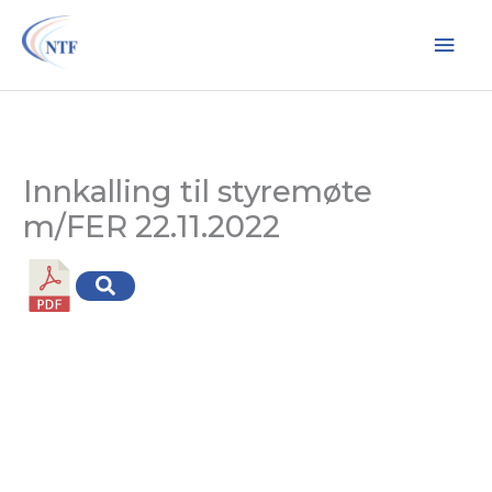
Hopp
Hov
rett
til
innholdet
Innkalling til styremøte
m/FER 22.11.2022