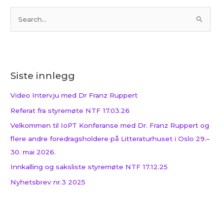
S
ø
k
e
Siste innlegg
t
t
Video Intervju med Dr Franz Ruppert
e
Referat fra styremøte NTF 17.03.26
r
Velkommen til IoPT Konferanse med Dr. Franz Ruppert og
:
flere andre foredragsholdere på Litteraturhuset i Oslo 29.–
30. mai 2026.
Innkalling og saksliste styremøte NTF 17.12.25
Nyhetsbrev nr.3 2025