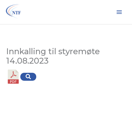
Hopp
Hov
rett
til
innholdet
Innkalling til styremøte
14.08.2023