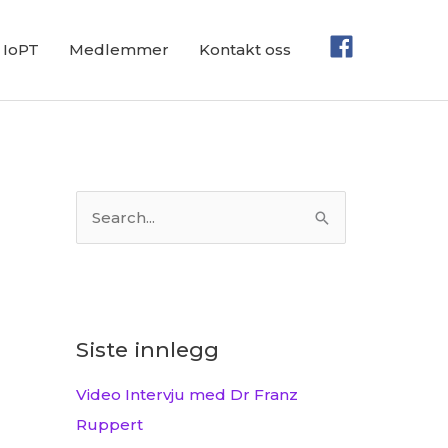
IoPT
Medlemmer
Kontakt oss
S
ø
k
e
t
Siste innlegg
t
Video Intervju med Dr Franz
e
Ruppert
r