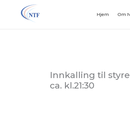
Hopp
rett
Hjem
Om 
til
innholdet
Innkalling til styre
ca. kl.21:30