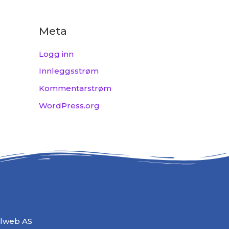
Meta
Logg inn
Innleggsstrøm
Kommentarstrøm
WordPress.org
alweb AS