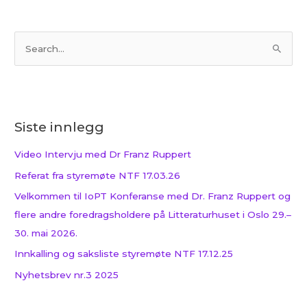
S
ø
k
e
Siste innlegg
t
t
Video Intervju med Dr Franz Ruppert
e
Referat fra styremøte NTF 17.03.26
r
Velkommen til IoPT Konferanse med Dr. Franz Ruppert og
:
flere andre foredragsholdere på Litteraturhuset i Oslo 29.–
30. mai 2026.
Innkalling og saksliste styremøte NTF 17.12.25
Nyhetsbrev nr.3 2025