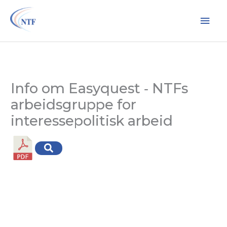
Hopp
Hov
rett
til
innholdet
Info om Easyquest ‐ NTFs
arbeidsgruppe for
interessepolitisk arbeid