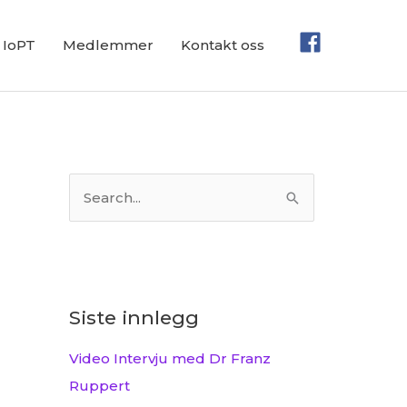
IoPT
Medlemmer
Kontakt oss
S
ø
k
e
t
Siste innlegg
t
Video Intervju med Dr Franz
e
Ruppert
r