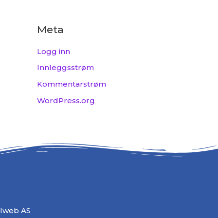
Meta
Logg inn
Innleggsstrøm
Kommentarstrøm
WordPress.org
alweb AS