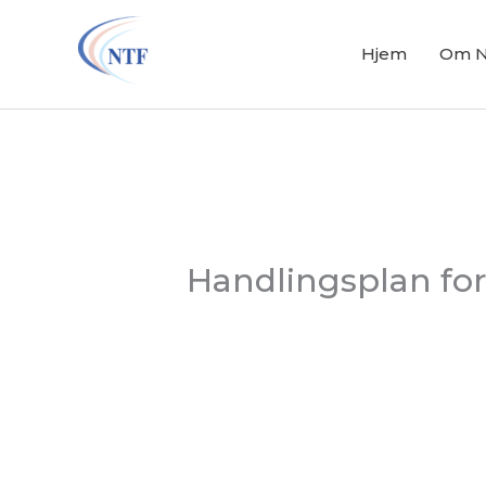
Hopp
rett
Hjem
Om 
til
innholdet
Handlingsplan fo