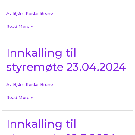
Av
Bjørn Reidar Brune
Read More »
Innkalling til
Innkalling
til
styremøte 23.04.2024
styremøte
23.04.2024
Av
Bjørn Reidar Brune
Read More »
Innkalling til
Innkalling
til
styremøte