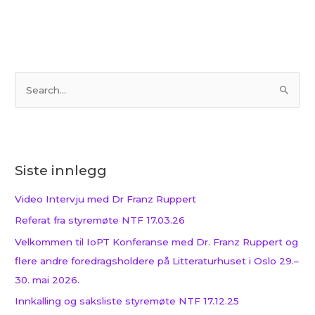
S
ø
k
e
Siste innlegg
t
t
Video Intervju med Dr Franz Ruppert
e
Referat fra styremøte NTF 17.03.26
r
Velkommen til IoPT Konferanse med Dr. Franz Ruppert og
:
flere andre foredragsholdere på Litteraturhuset i Oslo 29.–
30. mai 2026.
Innkalling og saksliste styremøte NTF 17.12.25