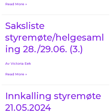
Read More »
Saksliste
Saksliste
styremøte/helgesamling
styremøte/helgesaml
28./29.06.
(3.)
ing 28./29.06. (3.)
Av
Victoria Eek
Read More »
Innkalling styremøte
Innkalling
styremøte
21.05.2024
21.05.2024