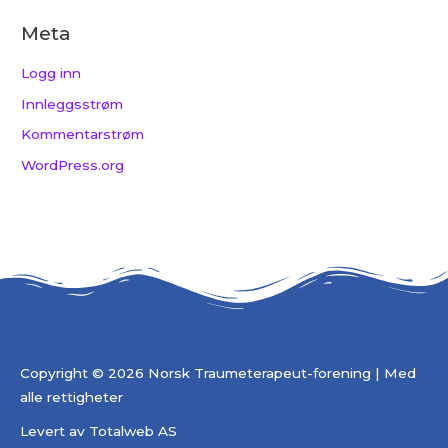
Meta
Logg inn
Innleggsstrøm
Kommentarstrøm
WordPress.org
Copyright © 2026 Norsk Traumeterapeut-forening | Med
alle rettigheter
Levert av
Totalweb AS