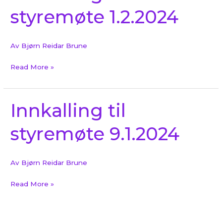
styremøte 1.2.2024
styremøte
1.2.2024
Av
Bjørn Reidar Brune
Read More »
Innkalling til
Innkalling
til
styremøte 9.1.2024
styremøte
9.1.2024
Av
Bjørn Reidar Brune
Read More »