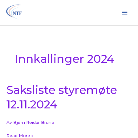
Hopp
Hov
rett
til
innholdet
Innkallinger 2024
Saksliste styremøte
Saksliste
styremøte
12.11.2024
12.11.2024
Av
Bjørn Reidar Brune
Read More »