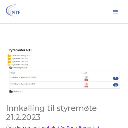
Hopp
Hov
rett
til
innholdet
Innkalling til styremøte
21.2.2023
/
Varsling om nytt innhold
/ Av
Rune Brynestad