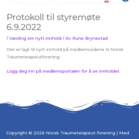
Protokoll til styremøte
6.9.2022
/
Varsling om nytt innhold
/ Av
Rune Brynestad
Det er lagt til nytt innhold på medlemssidene til Norsk
Traumeterapeutforening.
Logg deg inn på medlemsportalen for å se innholdet
Copyright © 2026 Norsk Traumeterapeut-forening | Med