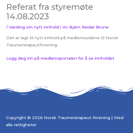
Referat fra styremøte
14.08.2023
/
Varsling om nytt innhold
/ Av
Bjørn Reidar Brune
Det er lagt til nytt innhold på medlemssidene til Norsk
Traumeterapeutforening.
Logg deg inn på medlemsportalen for å se innholdet
Copyright © 2026 Norsk Traumeterapeut-forening | Med
alle rettigheter