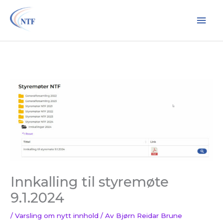
Hopp
Hov
rett
til
innholdet
Innkalling til styremøte
9.1.2024
/
Varsling om nytt innhold
/ Av
Bjørn Reidar Brune