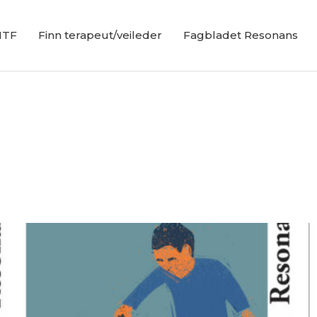
NTF
Finn terapeut/veileder
Fagbladet Resonans