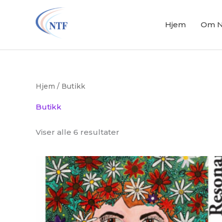
Hopp
rett
Hjem
Om 
til
innholdet
Hjem
/ Butikk
Butikk
Viser alle 6 resultater